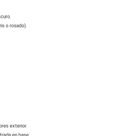
curo.
is o rosado).
ores exterior.
trada en base.