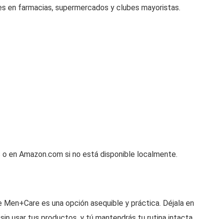
s en farmacias, supermercados y clubes mayoristas.
o en Amazon.com si no está disponible localmente.
ove Men+Care es una opción asequible y práctica. Déjala en
l sin usar tus productos, y tú mantendrás tu rutina intacta.