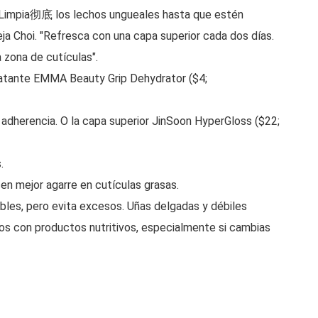
 "Limpia彻底 los lechos ungueales hasta que estén
a Choi. "Refresca con una capa superior cada dos días.
 zona de cutículas".
ratante EMMA Beauty Grip Dehydrator ($4;
ma adherencia. O la capa superior JinSoon HyperGloss ($22;
.
ecen mejor agarre en cutículas grasas.
dables, pero evita excesos. Uñas delgadas y débiles
cos con productos nutritivos, especialmente si cambias