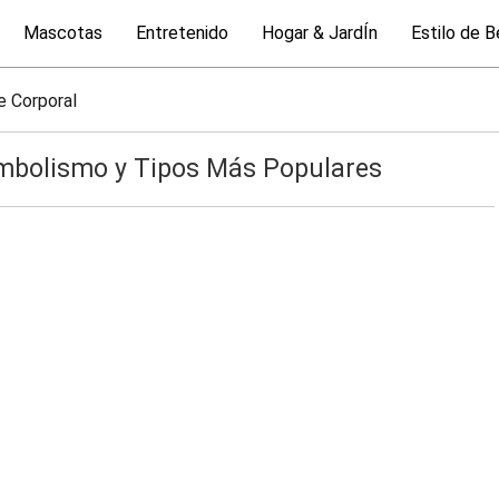
Mascotas
Entretenido
Hogar & JardÍn
Estilo de B
e Corporal
Simbolismo y Tipos Más Populares