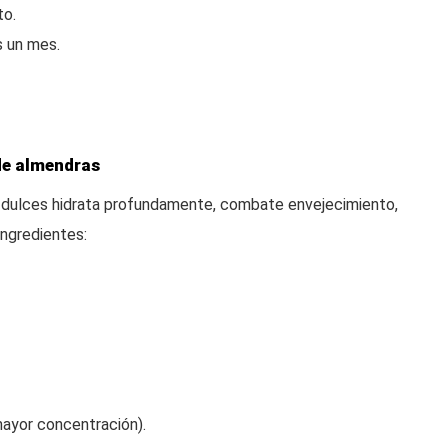
to.
s un mes.
de almendras
as dulces hidrata profundamente, combate envejecimiento,
Ingredientes:
ayor concentración).