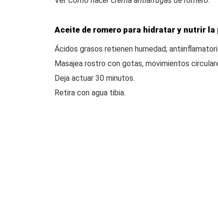
Ver
Cómo hacer crema antiarrugas de romero
.
Aceite de romero para hidratar y nutrir la 
Ácidos grasos retienen humedad; antiinflamatorio
Masajea rostro con gotas, movimientos circular
Deja actuar 30 minutos.
Retira con agua tibia.