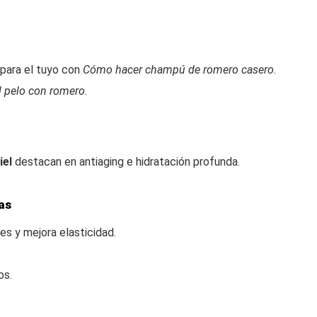
para el tuyo con
Cómo hacer champú de romero casero
.
l pelo con romero
.
iel
destacan en antiaging e hidratación profunda.
as
res y mejora elasticidad.
os.