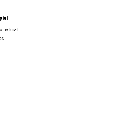
piel
 natural.
es.