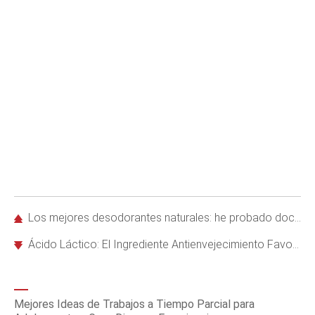
Los mejores desodorantes naturales: he probado docenas y estos son los únicos que recomiendo
Ácido Láctico: El Ingrediente Antienvejecimiento Favorito de los Dermatólogos para una Piel Radiante
Mejores Ideas de Trabajos a Tiempo Parcial para