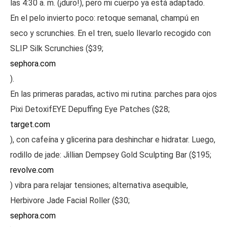
las 4:30 a. m. (¡duro!), pero mi cuerpo ya está adaptado.
En el pelo invierto poco: retoque semanal, champú en
seco y scrunchies. En el tren, suelo llevarlo recogido con
SLIP Silk Scrunchies ($39;
sephora.com
).
En las primeras paradas, activo mi rutina: parches para ojos
Pixi DetoxifEYE Depuffing Eye Patches ($28;
target.com
), con cafeína y glicerina para deshinchar e hidratar. Luego,
rodillo de jade: Jillian Dempsey Gold Sculpting Bar ($195;
revolve.com
) vibra para relajar tensiones; alternativa asequible,
Herbivore Jade Facial Roller ($30;
sephora.com