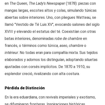
en
The Queen, The Lady's Newspaper
(1878): piezas con
mangas largas, escotes altos y colas, simulando túnicas
abiertas sobre interiores. Uno, con pliegues Watteau, se
llamó "Vestido de Té Luis XV", evocando salones del siglo
XVIII y elevando el estatus del té. Coexistían con otras
batas interiores, denominadas
robe de chambre
en
francés, o términos como
túnica
,
aseo
,
chambre
o
intérieur
. No todas eran para compañía mixta. Sus tejidos
elaborados y adornos los distinguían, adoptando siluetas
ajustadas con corsés implícitos. De 1870 a 1910, su
esplendor creció, rivalizando con alta costura.
Pérdida de Distinción
En la era eduardiana, con revivals imperiales y exotismo,
se difuminaron fronteras. Inspiraciones históricas